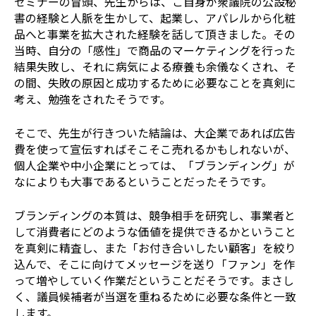
セミナーの冒頭、先生からは、ご自身が衆議院の公設秘
書の経験と人脈を生かして、起業し、アパレルから化粧
品へと事業を拡大された経験を話して頂きました。その
当時、自分の「感性」で商品のマーケティングを行った
結果失敗し、それに病気による療養も余儀なくされ、そ
の間、失敗の原因と成功するために必要なことを真剣に
考え、勉強をされたそうです。
そこで、先生が行きついた結論は、大企業であれば広告
費を使って宣伝すればそこそこ売れるかもしれないが、
個人企業や中小企業にとっては、「ブランディング」が
なによりも大事であるということだったそうです。
ブランディングの本質は、競争相手を研究し、事業者と
して消費者にどのような価値を提供できるかということ
を真剣に精査し、また「お付き合いしたい顧客」を絞り
込んで、そこに向けてメッセージを送り「ファン」を作
って増やしていく作業だということだそうです。まさし
く、議員候補者が当選を重ねるために必要な条件と一致
します。