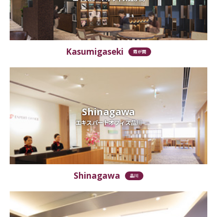
Kasumigaseki
霞が関
Shinagawa
エキスパートオフィス品川
Shinagawa
品川