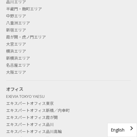
品川エリア
半蔵門・麹町エリア
中野エリア
What is "secretarial service"? Is
八重洲エリア
secretarial service available even
新宿エリア
霞が関・虎ノ門エリア
if I have a rental office contract?
大宮エリア
横浜エリア
This is a telephone secretarial service such as a
新横浜エリア
telephone agent. We will separately introduce you
名古屋エリア
to an outsourcing company (Business Assist, Inc.)
大阪エリア
for secretarial services, and you will be required to
sign a contract directly with the company. This
オフィス
service is available not only for rental offices but
EXEVIA TOKYO YAESU
エキスパートオフィス東京
also for any other contracts.
エキスパートオフィス新橋／内幸町
エキスパートオフィス霞が関
エキスパートオフィス品川
IS THERE ANY DIFFERENCE IN
English
エキスパートオフィス品川高輪