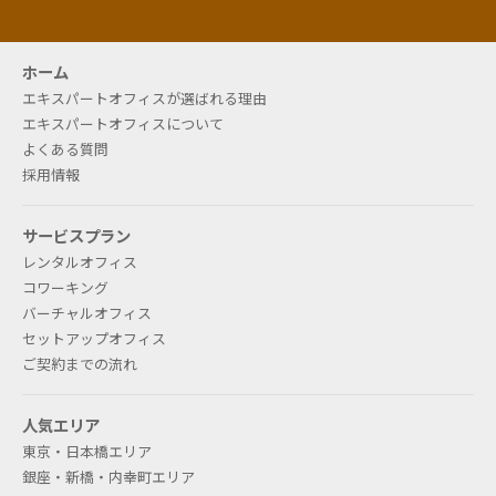
液晶画面のインターホンに表示可能（無料）です。ま
た、社名表示のご用意もございます（有料）。別途お
問い合わせください。
ホーム
エキスパートオフィスが選ばれる理由
エキスパートオフィスについて
よくある質問
If I sign a rental office contract, I
採用情報
will probably use the office until
サービスプラン
midnight. Is there any change
レンタルオフィス
between daytime and
コワーキング
バーチャルオフィス
nighttime?
セットアップオフィス
ご契約までの流れ
The rooms can be used 24 hours a day by
operating the security card. However, there are
人気エリア
some locations with limited air conditioning
東京・日本橋エリア
operation hours.
銀座・新橋・内幸町エリア