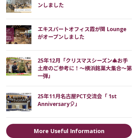
ンしました
as start-up offices.
エキスパートオフィス霞が関 Lounge
What documents are required
がオープンしました
for the rental office contract?
As screening documents (including confirmation
25年12月「クリスマスシーズン🎄お手
at the time of transaction)
土産のご参考に！～横浜銘菓大集合～第
(1) In the case of an individual contract, an official
一弾」
certificate with a photo showing the current
address of the contracting party (if it has a back
25年11月名古屋PCT交流会「 1st
side, the back side is also required) is required.
Anniversary🎈」
(2) In the case of a corporate contract, an official
identification card with a photograph that includes
the current address of the representative (if the
More Useful Information
card has a back side, the back side is also