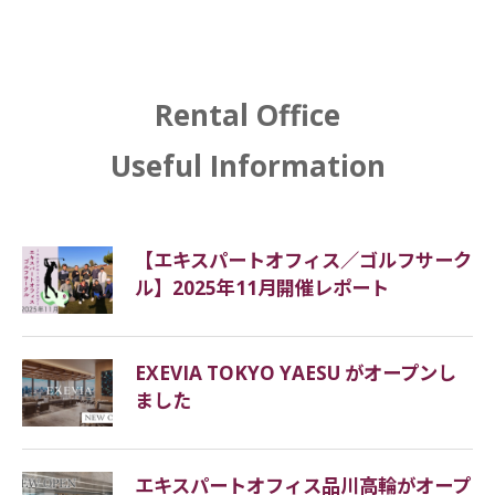
If you submit the screening documents as soon as
possible after applying, we can respond within 10
business days.
Rental Office
Useful Information
What kind of office is a rental
office?
【エキスパートオフィス／ゴルフサーク
Generally, rental office is a generic term for an
ル】2025年11月開催レポート
office space equipped with chairs, desks, office
space, information equipment, etc. necessary for
business at a lower initial cost than renting an
EXEVIA TOKYO YAESU がオープンし
ました
office space directly from the building owner.
There are various types depending on the
services provided, billing methods, etc. Because of
エキスパートオフィス品川高輪がオープ
their low initial cost, these offices are often used