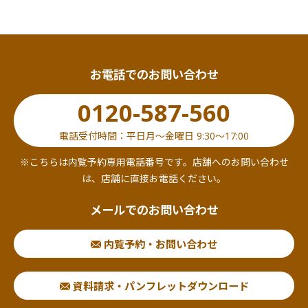
required) and a certificate of all historical matters
issued within 6 months of the date of issue.
If the person in charge of the contract is different
from the representative, an official ID with a
お電話でのお問い合わせ
photograph (copy only) showing the
representative's current address, a certificate of
0120-587-560
all historical matters issued within the last six
months, and an official ID with a photograph
電話受付時間：平日月～金曜日 9:30～17:00
showing the contracting officer's current address
※こちらは内覧予約専用電話番号です。店舗へのお問い合わせ
(the back side is also required for those with a
は、店舗に直接お電話ください。
back side) are also required.
メールでのお問い合わせ
For each of these documents, the original must be
presented and a copy submitted.
内覧予約・お問い合わせ
Can I post my company name?
資料請求・パンフレットダウンロード