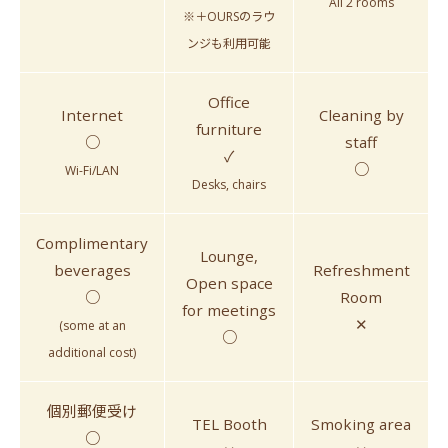
All 2 rooms
※＋OURSのラウ
ンジも利用可能
Office
Internet
Cleaning by
furniture
○
staff
✓
○
Wi-Fi/LAN
Desks, chairs
Complimentary
Lounge,
beverages
Refreshment
Open space
○
Room
for meetings
✕
(some at an
○
additional cost)
個別郵便受け
TEL Booth
Smoking area
○