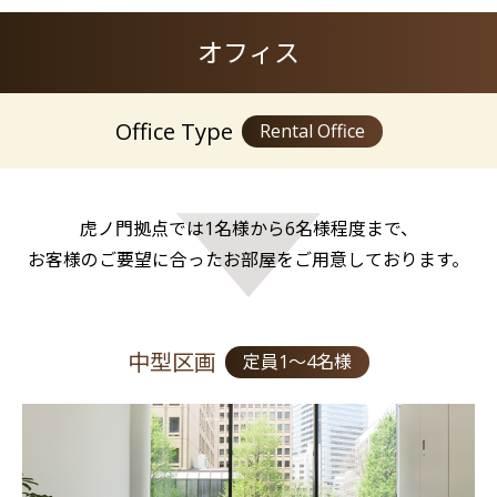
オフィス
Office Type
Rental Office
虎ノ門拠点では1名様から6名様程度まで、
お客様のご要望に合ったお部屋をご用意しております。
中型区画
定員1～4名様