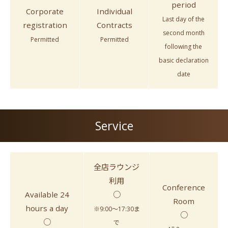
period
Corporate
Individual
Last day of the
registration
Contracts
second month
Permitted
Permitted
following the
basic declaration
date
Service
全店ラウンジ
利用
Conference
Available 24
○
Room
hours a day
※9:00～17:30ま
○
○
で