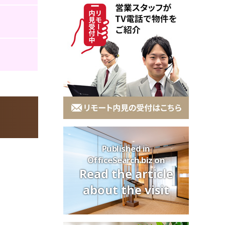
Published in
OfficeSearch.biz on
Read the article
about the visit