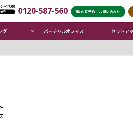
〜17:00
0120-587-560
XPERT OFFICE）
内覧予約・お問い合わせ
話番号
ング
バーチャルオフィス
セットア
に
ス