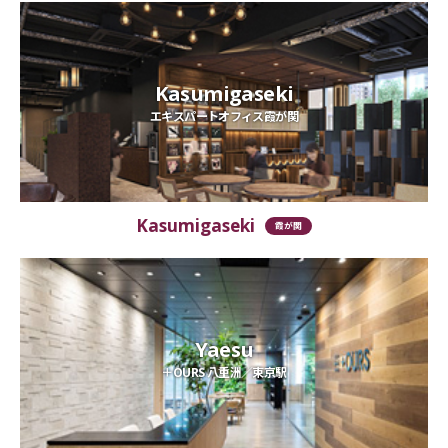
Kasumigaseki
エキスパートオフィス霞が関
Kasumigaseki
霞が関
Yaesu
＋OURS 八重洲／東京駅