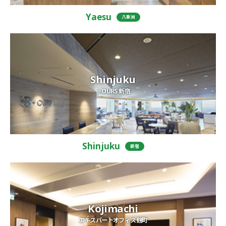
Yaesu
八重洲
Shinjuku
＋OURS 新宿
Shinjuku
新宿
Kojimachi
エキスパートオフィス麹町