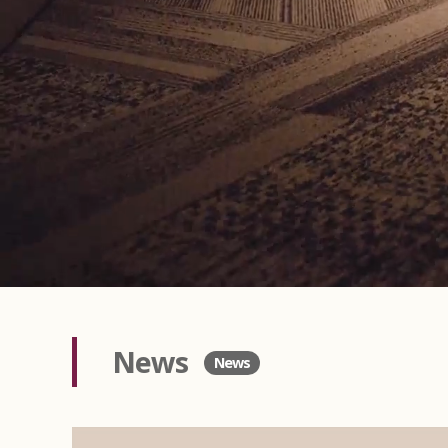
News
News