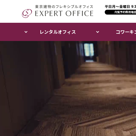
平日月〜金曜日 9:30
エキスパートオフィス（E
内覧予約専用電
レンタルオフィス
コワーキ