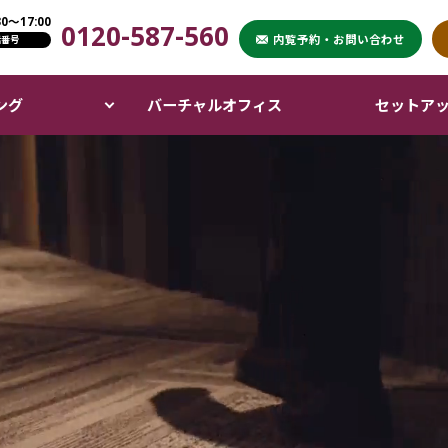
〜17:00
0120-587-560
XPERT OFFICE）
内覧予約・お問い合わせ
話番号
ング
バーチャルオフィス
セットア