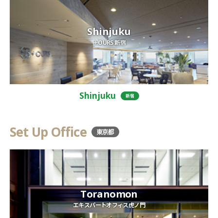
Shinjuku
＋OURS 新宿
Shinjuku
新宿
Set Up Office
東京都
Toranomon
エキスパートオフィス虎ノ門