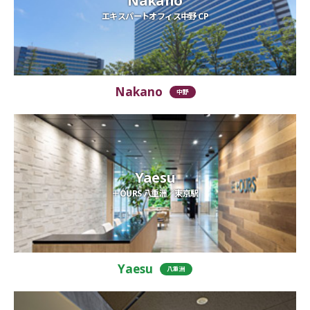
エキスパートオフィス中野 CP
Nakano
中野
Yaesu
＋OURS 八重洲／東京駅
Yaesu
八重洲