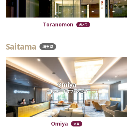
Toranomon
虎ノ門
Saitama
埼玉県
Omiya
エキスパートオフィス大宮
Omiya
大宮