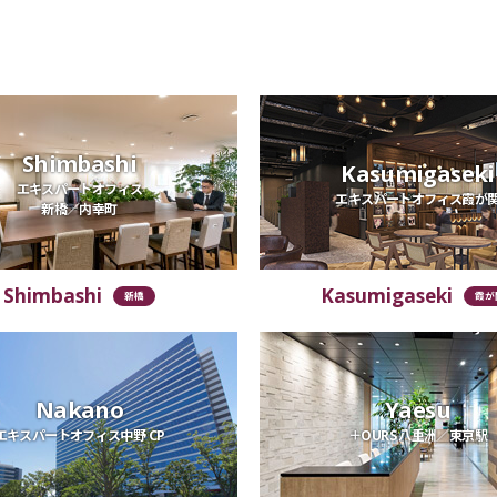
Shimbashi
Kasumigaseki
エキスパートオフィス
エキスパートオフィス霞が
新橋／内幸町
Shimbashi
Kasumigaseki
新橋
霞が
Nakano
Yaesu
エキスパートオフィス中野 CP
＋OURS 八重洲／東京駅