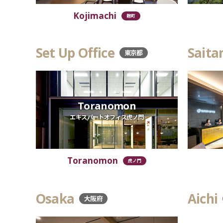
Kojimachi
麹町
Set Up Office
Sait
東京都
Toranomon
エキスパートオフィス虎ノ門
Toranomon
虎ノ門
Osaka
Aichi
大阪府