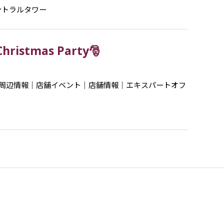
ントラルタワー
istmas Party🎅
周辺情報
｜
店舗イベント
｜
店舗情報
｜
エキスパートオフ