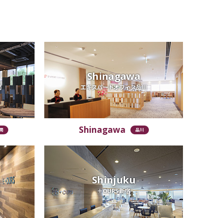
Shinagawa
関
エキスパートオフィス品川
Shinagawa
関
品川
Shinjuku
＋OURS 新宿