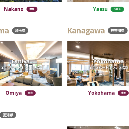
Nakano
Yaesu
中野
八重洲
ama
Kanagawa
埼玉県
神奈川県
Omiya
Yokohama
エキスパートオフィス大宮
エキスパートオフィス横浜
Omiya
Yokohama
大宮
横浜
愛知県