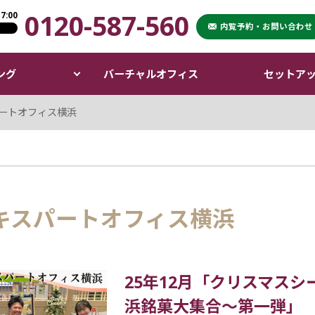
0120-587-560
:00
XPERT OFFICE）
内覧予約・お問い合わせ
ング
バーチャルオフィス
セットア
ートオフィス横浜
キスパートオフィス横浜
25年12月「クリスマスシ
浜銘菓大集合～第一弾」