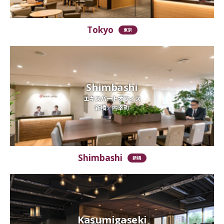
Tokyo
東京
Shimbashi
エキスパートオフィス
新橋／内幸町
Shimbashi
新橋
Kasumigaseki