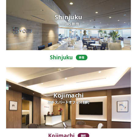
Shinjuku
＋OURS 新宿
Shinjuku
新宿
Kojimachi
エキスパートオフィス麹町
Kojimachi
麹町