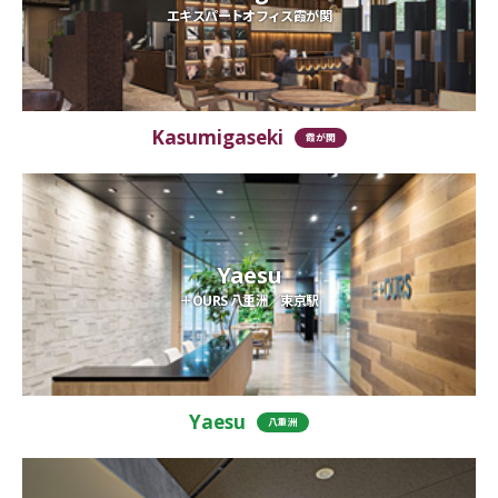
エキスパートオフィス霞が関
Kasumigaseki
霞が関
Yaesu
＋OURS 八重洲／東京駅
Yaesu
八重洲