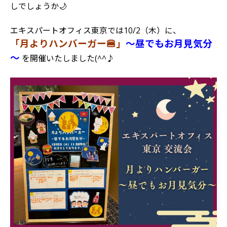
しでしょうか🌙
エキスパートオフィス東京では10/2（木）に、
「月よりハンバーガー
🍔
」
～昼でもお月見気分
～
を開催いたしました(^^♪