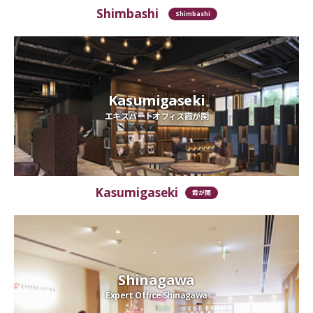
Shimbashi
Shimbashi
Kasumigaseki
エキスパートオフィス霞が関
Kasumigaseki
霞が関
Shinagawa
Expert Office Shinagawa