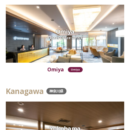
Omiya
Expert Office Omiya
Omiya
Omiya
Kanagawa
神奈川県
Yokohama