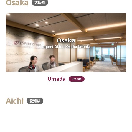
Osaka
大阪府
Osaka
Expert Office Osaka Umeda
Umeda
Umeda
Aichi
愛知県