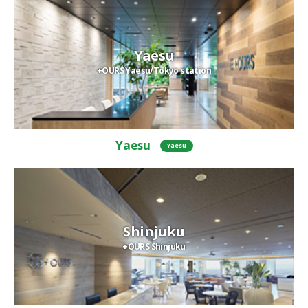
Yaesu
+OURS Yaesu/Tokyo station
Yaesu
Yaesu
Shinjuku
+OURS Shinjuku