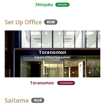
Shinjuku
Shinjuku
Set Up Office
東京都
Toranomon
Expert Office Toranomon
Toranomon
Toranomon
Saitama
埼玉県