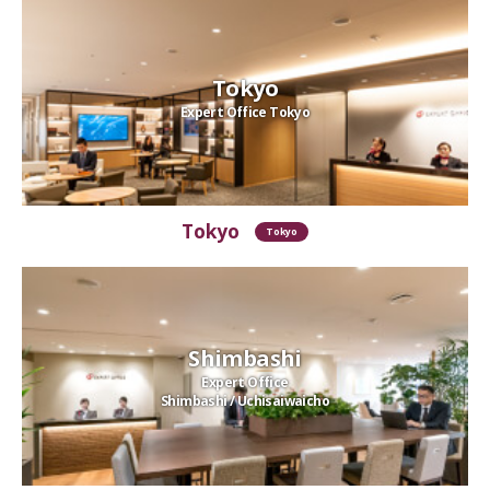
Tokyo
Expert Office Tokyo
Tokyo
Tokyo
Shimbashi
Expert Office
Shimbashi / Uchisaiwaicho