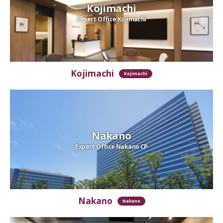
Kojimachi
Expert Office Kojimachi
Kojimachi
Kojimachi
Nakano
Expert Office Nakano CP
Nakano
Nakano