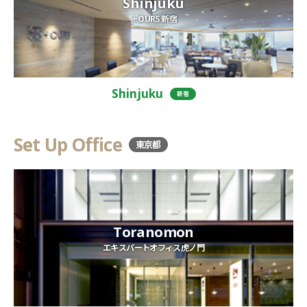
Shinjuku
＋OURS 新宿
Shinjuku
新宿
Set Up Office
東京都
Toranomon
エキスパートオフィス虎ノ門