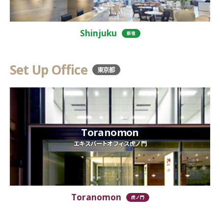
Shinjuku
新宿
Set Up Office
東京都
Toranomon
エキスパートオフィス虎ノ門
Toranomon
虎ノ門