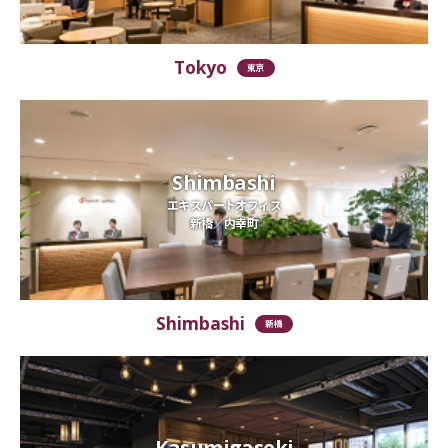
Tokyo
東京
Shimbashi
エキスパートオフィス
新橋／内幸町
Shimbashi
新橋
Kasumigaseki