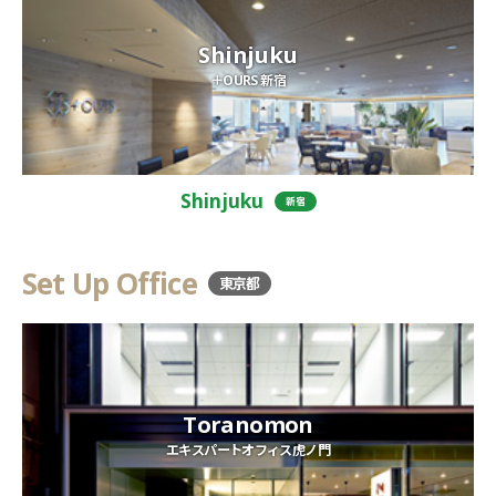
Shinjuku
＋OURS 新宿
Shinjuku
新宿
Set Up Office
東京都
Toranomon
エキスパートオフィス虎ノ門