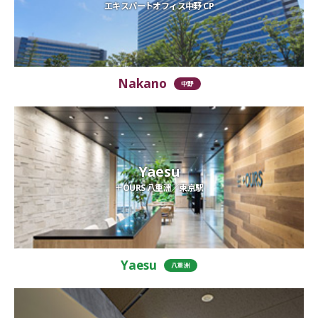
エキスパートオフィス中野 CP
Nakano
中野
Yaesu
＋OURS 八重洲／東京駅
Yaesu
八重洲