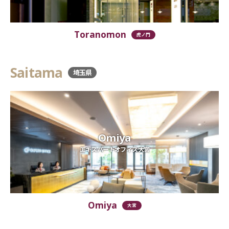
Toranomon
虎ノ門
Saitama
埼玉県
Omiya
エキスパートオフィス大宮
Omiya
大宮