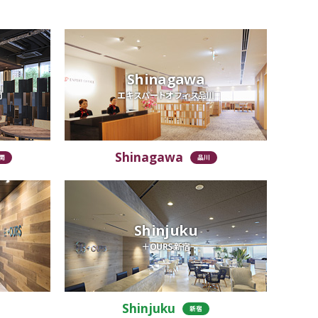
Shinagawa
関
エキスパートオフィス品川
Shinagawa
関
品川
Shinjuku
＋OURS 新宿
Shinjuku
新宿