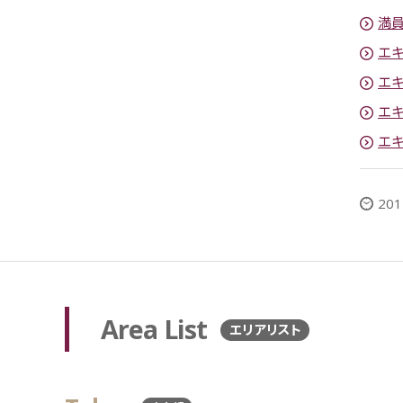
満員
エ
エ
エ
エ
201
Area List
エリアリスト