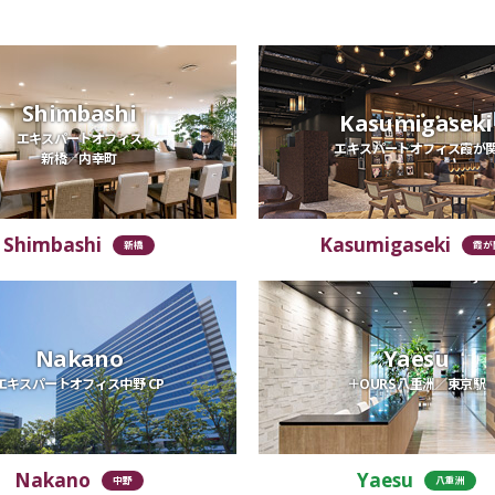
Shimbashi
Kasumigaseki
エキスパートオフィス
エキスパートオフィス霞が
新橋／内幸町
Shimbashi
Kasumigaseki
新橋
霞が
Nakano
Yaesu
エキスパートオフィス中野 CP
＋OURS 八重洲／東京駅
Nakano
Yaesu
中野
八重洲