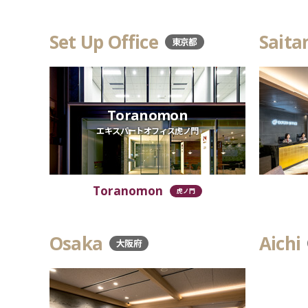
Set Up Office
Sait
東京都
Toranomon
エキスパートオフィス虎ノ門
Toranomon
虎ノ門
Osaka
Aichi
大阪府