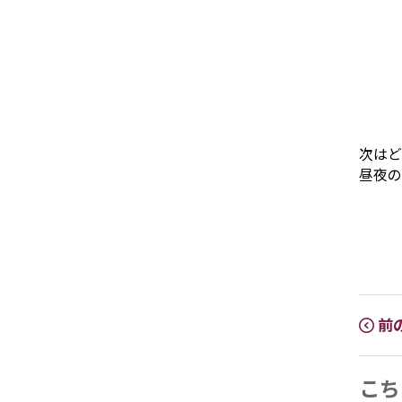
次はど
昼夜の
前
こち